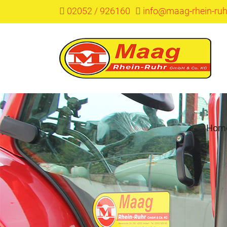
02052 / 926160
info@maag-rhein-ruh
Hom