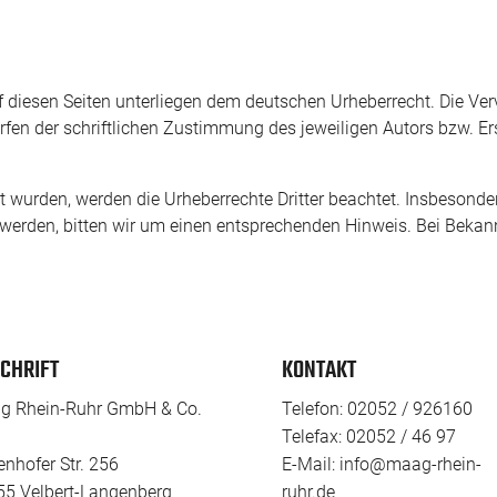
uf diesen Seiten unterliegen dem deutschen Urheberrecht. Die Verv
en der schriftlichen Zustimmung des jeweiligen Autors bzw. Erst
llt wurden, werden die Urheberrechte Dritter beachtet. Insbesonde
werden, bitten wir um einen entsprechenden Hinweis. Bei Bekan
CHRIFT
KONTAKT
g Rhein-Ruhr GmbH & Co.
Telefon:
02052 / 926160
Telefax: 02052 / 46 97
enhofer Str. 256
E-Mail:
info@maag-rhein-
5 Velbert-Langenberg
ruhr.de